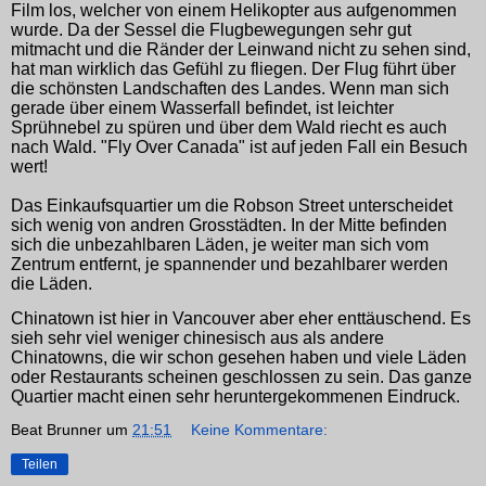
Film los, welcher von einem Helikopter aus aufgenommen
wurde. Da der Sessel die Flugbewegungen sehr gut
mitmacht und die Ränder der Leinwand nicht zu sehen sind,
hat man wirklich das Gefühl zu fliegen. Der Flug führt über
die schönsten Landschaften des Landes. Wenn man sich
gerade über einem Wasserfall befindet, ist leichter
Sprühnebel zu spüren und über dem Wald riecht es auch
nach Wald. "Fly Over Canada" ist auf jeden Fall ein Besuch
wert!
Das Einkaufsquartier um die Robson Street unterscheidet
sich wenig von andren Grosstädten. In der Mitte befinden
sich die unbezahlbaren Läden, je weiter man sich vom
Zentrum entfernt, je spannender und bezahlbarer werden
die Läden.
Chinatown ist hier in Vancouver aber eher enttäuschend. Es
sieh sehr viel weniger chinesisch aus als andere
Chinatowns, die wir schon gesehen haben und viele Läden
oder Restaurants scheinen geschlossen zu sein. Das ganze
Quartier macht einen sehr heruntergekommenen Eindruck.
Beat Brunner
um
21:51
Keine Kommentare:
Teilen