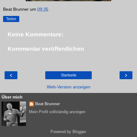
Beat Brunner
um
09:35
Teilen
Keine Kommentare:
Kommentar veröffentlichen
‹
›
Startseite
Web-Version anzeigen
Über mich
Beat Brunner
Mein Profil vollständig anzeigen
Powered by
Blogger
.